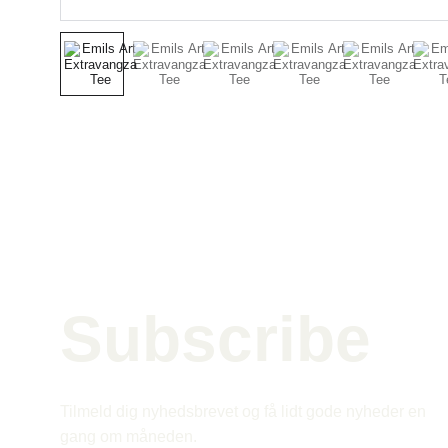
Subscribe 
Tilmeld dig nyhedsbrevet og få lidt gode nyheder en 
gang om måneden.