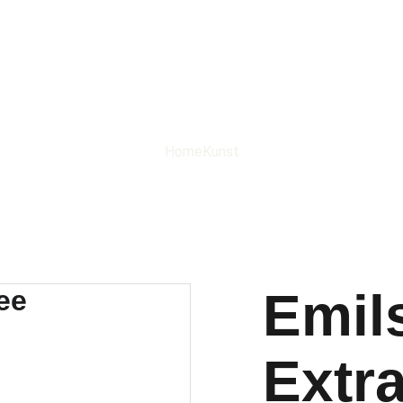
Home
Kunst
Emils
Extr