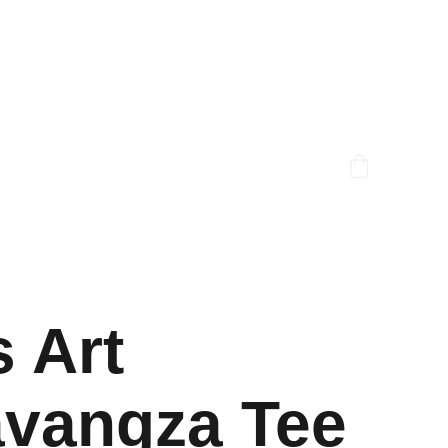
 Art
avangza Tee