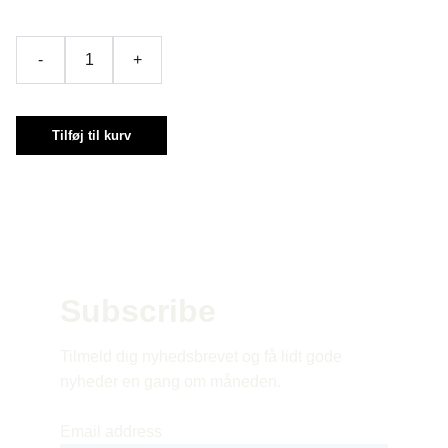
-
+
Tilføj til kurv
Subscribe 
Tilmeld dig nyhedsbrevet og få lidt gode 
nyheder en gang om måneden.
Email address