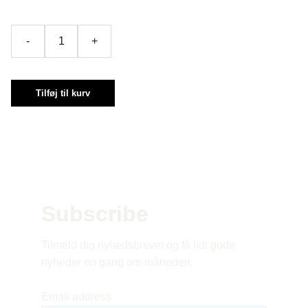
-
+
Tilføj til kurv
Subscribe 
Tilmeld dig nyhedsbrevet og få lidt gode 
nyheder en gang om måneden.
Email address