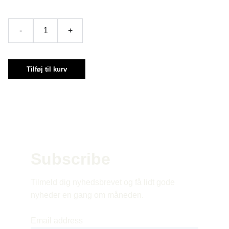
-
+
Tilføj til kurv
Subscribe 
Tilmeld dig nyhedsbrevet og få lidt gode 
nyheder en gang om måneden.
Email address