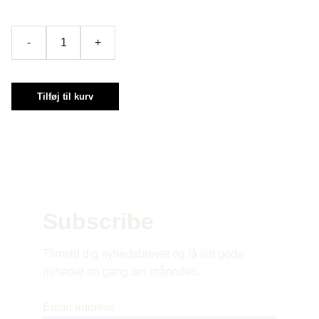
-
+
Tilføj til kurv
Subscribe 
Tilmeld dig nyhedsbrevet og få lidt gode 
nyheder en gang om måneden.
Email address