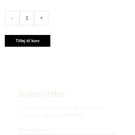
-
+
Tilføj til kurv
Subscribe 
Tilmeld dig nyhedsbrevet og få lidt gode 
nyheder en gang om måneden.
Email address