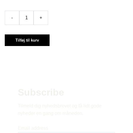
-
+
Tilføj til kurv
Subscribe 
Tilmeld dig nyhedsbrevet og få lidt gode 
nyheder en gang om måneden.
Email address