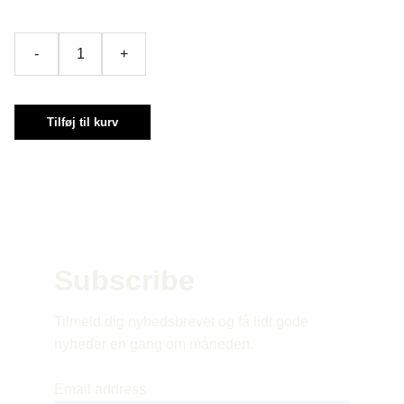
-
+
Tilføj til kurv
Subscribe 
Tilmeld dig nyhedsbrevet og få lidt gode 
nyheder en gang om måneden.
Email address