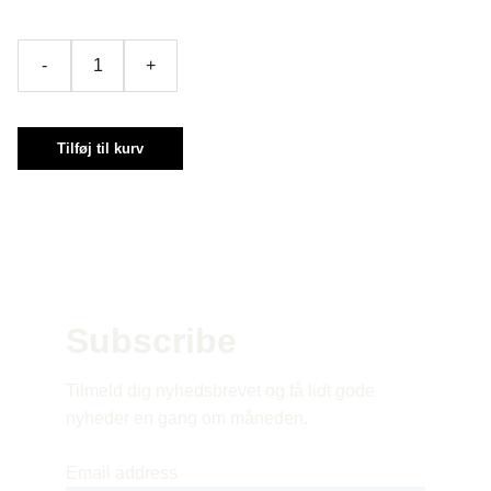
-
+
Tilføj til kurv
Subscribe 
Tilmeld dig nyhedsbrevet og få lidt gode 
nyheder en gang om måneden.
Email address