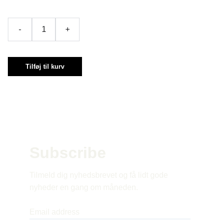
-
+
Tilføj til kurv
Subscribe 
Tilmeld dig nyhedsbrevet og få lidt gode 
nyheder en gang om måneden.
Email address