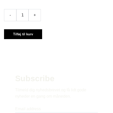
-
+
Tilføj til kurv
Subscribe 
Tilmeld dig nyhedsbrevet og få lidt gode 
nyheder en gang om måneden.
Email address