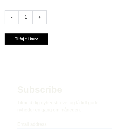
-
+
Tilføj til kurv
Subscribe 
Tilmeld dig nyhedsbrevet og få lidt gode 
nyheder en gang om måneden.
Email address