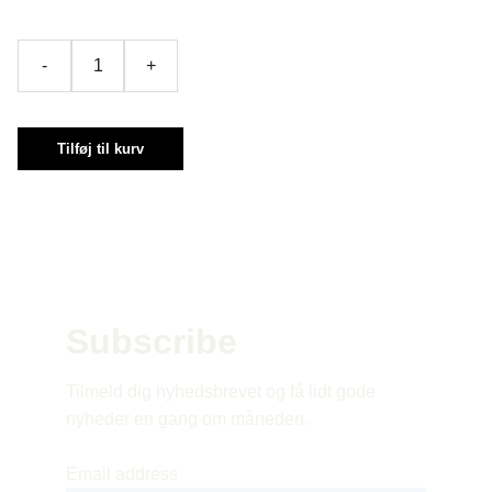
-
+
Tilføj til kurv
Subscribe 
Tilmeld dig nyhedsbrevet og få lidt gode 
nyheder en gang om måneden.
Email address