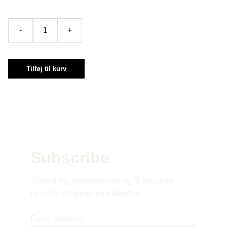
-
+
Tilføj til kurv
Subscribe 
Tilmeld dig nyhedsbrevet og få lidt gode 
nyheder en gang om måneden.
Email address